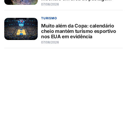
07/08/2026
TURISMO
Muito além da Copa: calendário
cheio mantém turismo esportivo
nos EUA em evidência
07/08/2026
ESPORTES
Elisa Vieira torna-se a judoca mais
jovem da história de Guaíra a
conquistar vaga na Seleção
Brasileira
07/08/2026
GUAÍRA/SP
DEAGUA interrompe
abastecimento de água em bairros
de Guaíra para reparo emergencial
07/08/2026