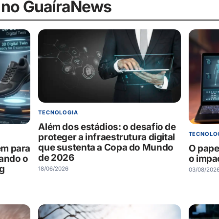
 no GuaíraNews
TECNOLOGIA
Além dos estádios: o desafio de
TECNOLO
proteger a infraestrutura digital
que sustenta a Copa do Mundo
em para
O papel
de 2026
mando o
o impa
g
18/06/2026
03/08/202