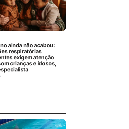
rno ainda não acabou:
ões respiratórias
entes exigem atenção
com crianças e idosos,
especialista
6