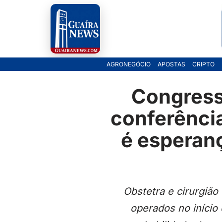
Pular
para
o
AGRONEGÓCIO
APOSTAS
CRIPTO
conteúdo
Congress
conferência
é esperanç
Obstetra e cirurgião
operados no início