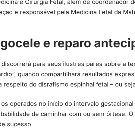
icina e Cirurgia Fetal, além de coordenador d
ração e responsável pela Medicina Fetal da Mat
gocele e reparo anteci
 discorrerá para seus ilustres pares sobre a t
ardio”, quando compartilhará resultados expre
 respeito do disrafismo espinhal fetal – ou se
s operados no início do intervalo gestacional
babilidade de caminhar com ou sem órtese. O
de sucesso.