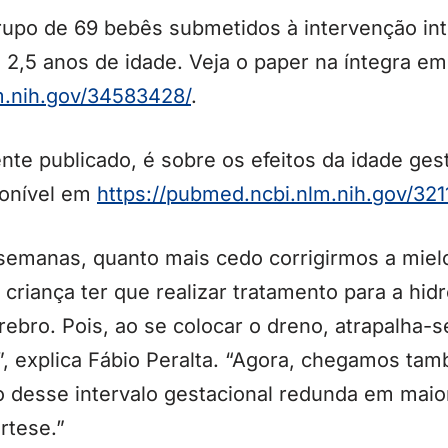
upo de 69 bebês submetidos à intervenção int
 2,5 anos de idade. Veja o paper na íntegra em
.nih.
gov/34583428/
.
nte publicado, é sobre os efeitos da idade gest
ponível em
https://pubmed.ncbi.nlm.nih.
gov/321
 semanas, quanto mais cedo corrigirmos a mi
riança ter que realizar tratamento para a hidro
ebro. Pois, ao se colocar o dreno, atrapalha-
”, explica Fábio Peralta. “Agora, chegamos ta
o desse intervalo gestacional redunda em maio
rtese.”