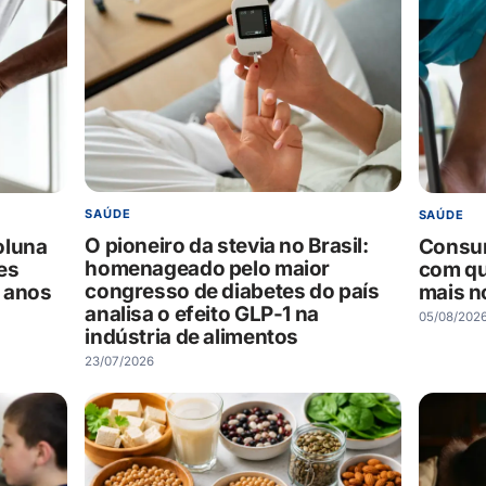
SAÚDE
SAÚDE
O pioneiro da stevia no Brasil:
oluna
Consum
homenageado pelo maior
es
com q
congresso de diabetes do país
 anos
mais no
analisa o efeito GLP-1 na
05/08/202
indústria de alimentos
23/07/2026