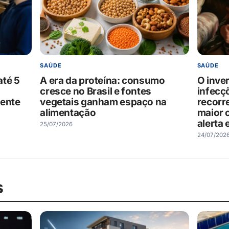
SAÚDE
SAÚDE
até 5
A era da proteína: consumo
O inve
cresce no Brasil e fontes
infecç
mente
vegetais ganham espaço na
recorr
alimentação
maior 
alerta 
25/07/2026
24/07/202
s