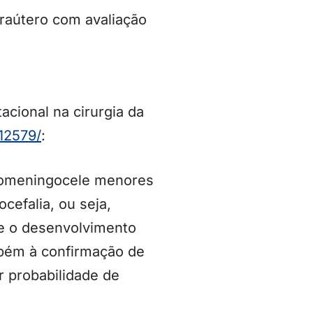
raútero com avaliação
acional na cirurgia da
12579/
:
elomeningocele menores
cefalia, ou seja,
se o desenvolvimento
mbém à confirmação de
r probabilidade de