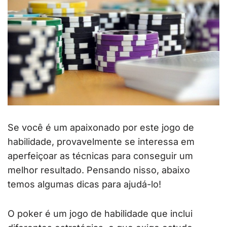
Se você é um apaixonado por este jogo de
habilidade, provavelmente se interessa em
aperfeiçoar as técnicas para conseguir um
melhor resultado. Pensando nisso, abaixo
temos algumas dicas para ajudá-lo!
O poker é um jogo de habilidade que inclui