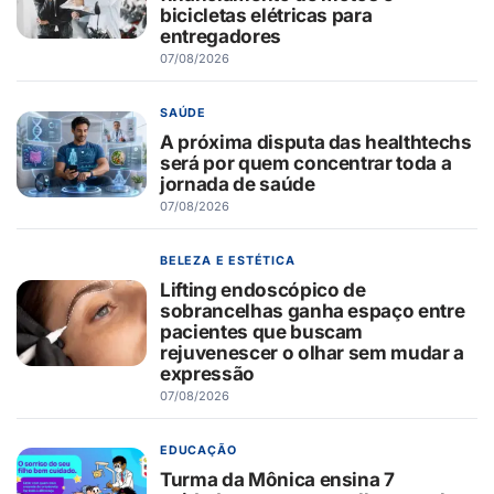
bicicletas elétricas para
entregadores
07/08/2026
SAÚDE
A próxima disputa das healthtechs
será por quem concentrar toda a
jornada de saúde
07/08/2026
BELEZA E ESTÉTICA
Lifting endoscópico de
sobrancelhas ganha espaço entre
pacientes que buscam
rejuvenescer o olhar sem mudar a
expressão
07/08/2026
EDUCAÇÃO
Turma da Mônica ensina 7