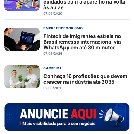
cuidados com o aparelho na volta
às aulas
07/08/2026
EMPREENDEDORISMO
Fintech de imigrantes estreia no
Brasil remessa internacional via
WhatsApp em até 30 minutos
07/08/2026
CARREIRA
Conheça 16 profissões que devem
crescer na indústria até 2035
07/08/2026