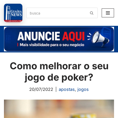
Pular
para
o
conteúdo
Como melhorar o seu
jogo de poker?
20/07/2022
apostas
,
jogos