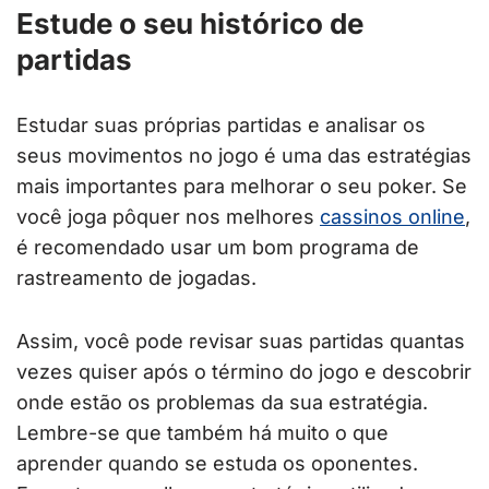
Estude o seu histórico de
partidas
Estudar suas próprias partidas e analisar os
seus movimentos no jogo é uma das estratégias
mais importantes para melhorar o seu poker. Se
você joga pôquer nos melhores
cassinos online
,
é recomendado usar um bom programa de
rastreamento de jogadas.
Assim, você pode revisar suas partidas quantas
vezes quiser após o término do jogo e descobrir
onde estão os problemas da sua estratégia.
Lembre-se que também há muito o que
aprender quando se estuda os oponentes.