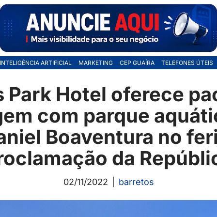
INTELIGÊNCIA ARTIFICIAL
MARKETING
CEP GUAÍRA
TELEFONES ÚTEIS
s Park Hotel oferece pa
em com parque aquáti
niel Boaventura no fer
roclamação da Repúbli
02/11/2022
barretos