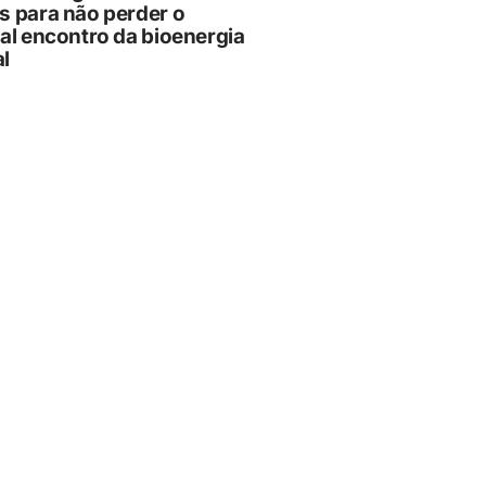
s para não perder o
pal encontro da bioenergia
l
6
ADES
 pelo Pedágio Eletrônico?
como pagar a tarifa em até
s
6