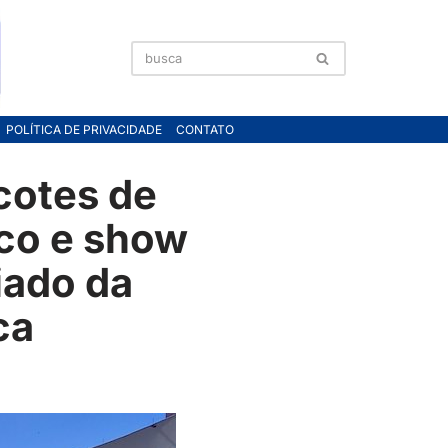
POLÍTICA DE PRIVACIDADE
CONTATO
cotes de
co e show
iado da
ca