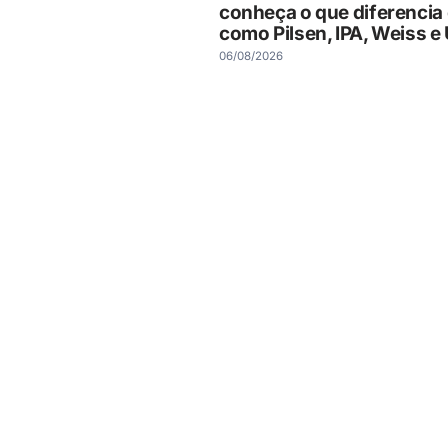
conheça o que diferencia 
como Pilsen, IPA, Weiss e 
06/08/2026
BARRETOS
Expo Plastripel 2027 con
data e abre pré-inscriçõe
empresários e profission
varejo alimentício
06/08/2026