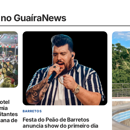
 no GuaíraNews
otel
mia
BARRETOS
itantes
Festa do Peão de Barretos
mana de
anuncia show do primeiro dia