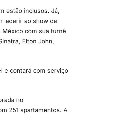
 estão inclusos. Já,
m aderir ao show de
 e México com sua turnê
inatra, Elton John,
l e contará com serviço
orada no
com 251 apartamentos. A