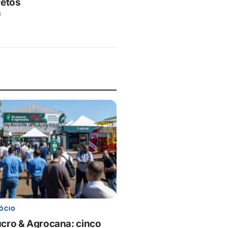
retos
6
ÓCIO
cro & Agrocana: cinco