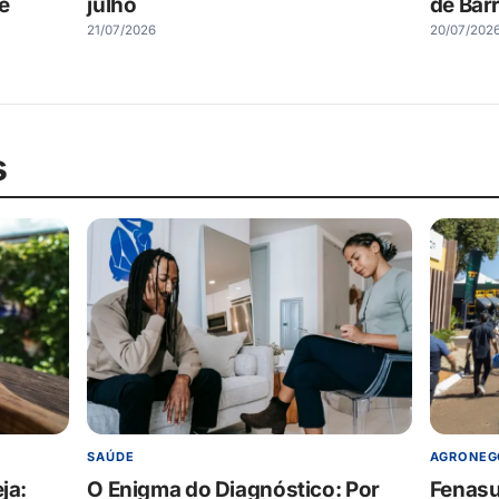
 e
julho
de Bar
21/07/2026
20/07/202
s
SAÚDE
AGRONEG
ja:
O Enigma do Diagnóstico: Por
Fenasu