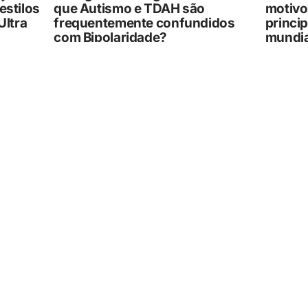
estilos
que Autismo e TDAH são
motivo
Ultra
frequentemente confundidos
princi
com Bipolaridade?
mundia
06/08/2026
06/08/202
GUAÍRA/SP
CURIOSID
firma
Missa de Dia dos Pais no
Passou
s para
Cemitério de Guaíra neste
Saiba 
ais do
domingo
30 dia
06/08/2026
06/08/202