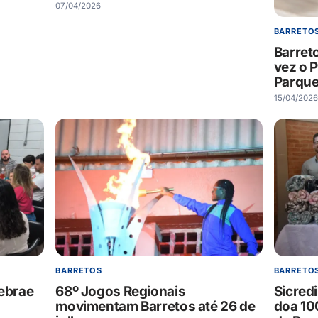
07/04/2026
BARRETO
Barret
vez o 
Parque
15/04/2026
BARRETOS
BARRETO
Sebrae
68º Jogos Regionais
Sicred
movimentam Barretos até 26 de
doa 10