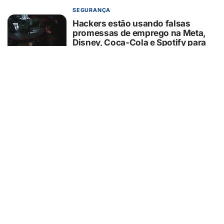
SEGURANÇA
Hackers estão usando falsas
promessas de emprego na Meta,
Disney, Coca-Cola e Spotify para
roubar usuários
05/08/2026
SAÚDE
Nariz bonito nem sempre significa
nariz saudável: anatomia pode
influenciar respiração, sono e até o
ronco
05/08/2026
COMPORTAMENTO
Pets na escola: estratégia pode
contribuir para autorregulação e
aprendizagem
05/08/2026