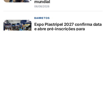
mundial
06/08/2026
BARRETOS
Expo Plastripel 2027 confirma data
e abre pré-inscrições para
empresários e profissionais do
varejo alimentício
06/08/2026
GUAÍRA/SP
Missa de Dia dos Pais no Cemitério
de Guaíra neste domingo
06/08/2026
CURIOSIDADES
Passou pelo Pedágio Eletrônico?
Saiba como pagar a tarifa em até
30 dias
06/08/2026