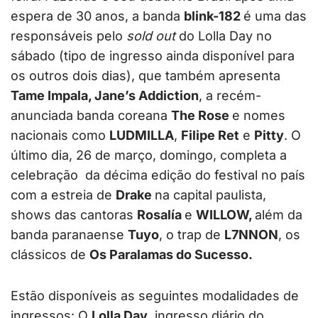
espera de 30 anos, a banda
blink-182
é uma das
responsáveis pelo
sold out
do Lolla Day no
sábado (tipo de ingresso ainda disponível para
os outros dois dias), que também apresenta
Tame Impala,
Jane’s Addiction
, a recém-
anunciada banda coreana
The Rose
e nomes
nacionais como
LUDMILLA
,
Filipe Ret
e
Pitty
. O
último dia, 26 de março, domingo, completa a
celebração da décima edição do festival no país
com a estreia de
Drake
na capital paulista,
shows das cantoras
Rosalía
e
WILLOW,
além da
banda paranaense
Tuyo
, o trap de
L7NNON
, os
clássicos de
Os Paralamas do Sucesso.
Estão disponíveis as seguintes modalidades de
ingressos: O
Lolla Day
, ingresso diário do