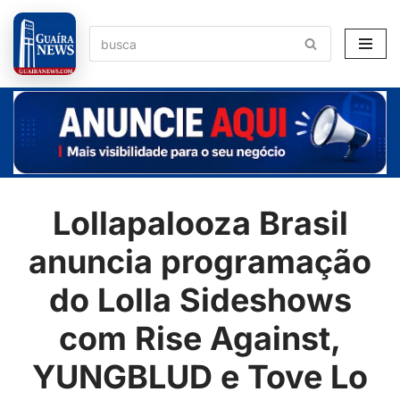
Pular
para
o
conteúdo
Lollapalooza Brasil
anuncia programação
do Lolla Sideshows
com Rise Against,
YUNGBLUD e Tove Lo