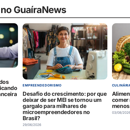
 no GuaíraNews
ados
CULINÁRI
EMPREENDEDORISMO
dicando
Alimen
Desafio do crescimento: por que
anceira
comer 
deixar de ser MEI se tornou um
menos
gargalo para milhares de
microempreendedores no
03/08/202
Brasil?
29/06/2026