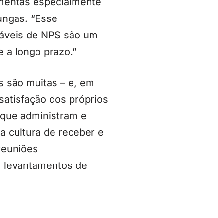
mentas especialmente
Yungas. “Esse
dáveis de NPS são um
e a longo prazo.”
s são muitas – e, em
 satisfação dos próprios
 que administram e
 a cultura de receber e
reuniões
o, levantamentos de