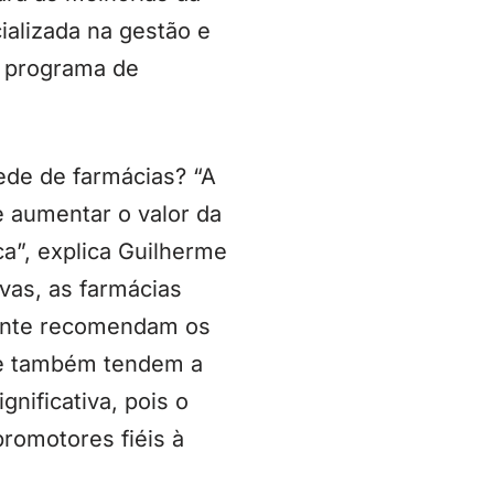
ializada na gestão e
u programa de
ede de farmácias? “A
e aumentar o valor da
a”, explica Guilherme
vas, as farmácias
mente recomendam os
 e também tendem a
nificativa, pois o
romotores fiéis à