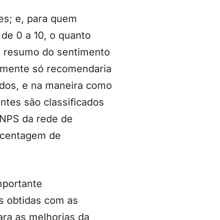
es; e, para quem
de 0 a 10, o quanto
m resumo do sentimento
elmente só recomendaria
idos, e na maneira como
tes são classificados
o NPS da rede de
orcentagem de
mportante
s obtidas com as
ara as melhorias da