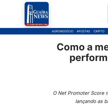
Pular
para
o
AGRONEGÓCIO
APOSTAS
CRIPTO
conteúdo
Como a met
perform
O Net Promoter Score m
lançando as b