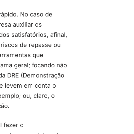
rápido. No caso de
sa auxiliar os
os satisfatórios, afinal,
riscos de repasse ou
ferramentas que
ama geral; focando não
o da DRE (Demonstração
ue levem em conta o
emplo; ou, claro, o
ção.
l fazer o