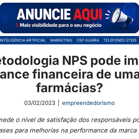
INTELIGÊNCIA ARTIFICIAL
MARKETING
CEP GUAÍRA
TELEFONES ÚTEIS
odologia NPS pode im
ance financeira de uma
farmácias?
03/02/2023
empreendedorismo
ede o nível de satisfação dos responsáveis po
ases para melhorias na performance da marc