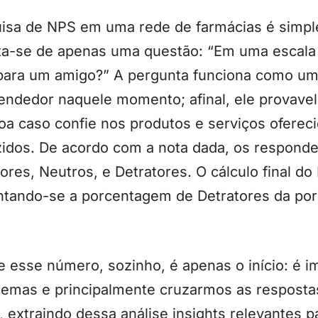
isa de NPS em uma rede de farmácias é simpl
ata-se de apenas uma questão: “Em uma escala 
x para um amigo?” A pergunta funciona como u
endedor naquele momento; afinal, ele provav
oa caso confie nos produtos e serviços oferec
idos. De acordo com a nota dada, os responden
res, Neutros, e Detratores. O cálculo final d
ontando-se a porcentagem de Detratores da p
 esse número, sozinho, é apenas o início: é i
emas e principalmente cruzarmos as resposta
 extraindo dessa análise insights relevantes p