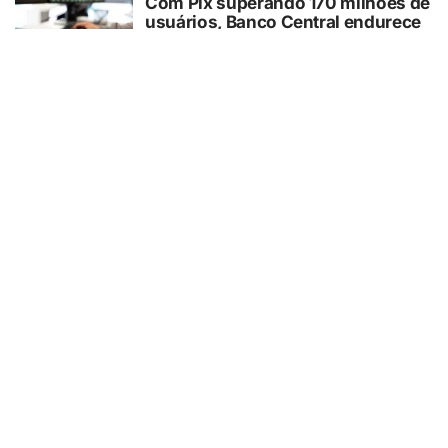
Com Pix superando 170 milhões de
usuários, Banco Central endurece
regras após alta de 29% nos
ataques cibernéticos
04/08/2026
ECONOMIA
75% das empresas ainda não
adaptaram notas fiscais ao IBS e à
CBS e correm risco de rejeição,
aponta estudo
04/08/2026
ECONOMIA
STF vai definir alcance de benefício
tributário para compra de carro por
pessoa com deficiência e pode
influenciar outros pontos da
reforma tributária
04/08/2026