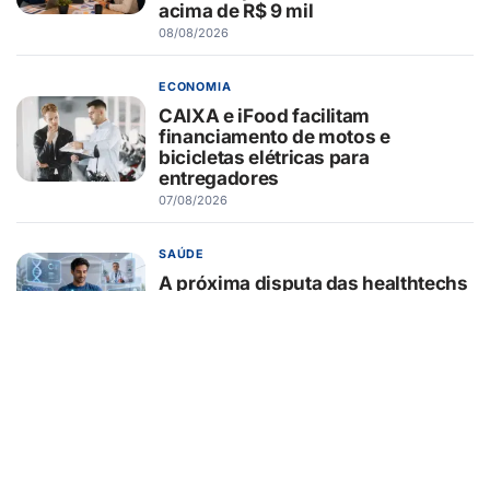
acima de R$ 9 mil
08/08/2026
ECONOMIA
CAIXA e iFood facilitam
financiamento de motos e
bicicletas elétricas para
entregadores
07/08/2026
SAÚDE
A próxima disputa das healthtechs
será por quem concentrar toda a
jornada de saúde
07/08/2026
BELEZA E ESTÉTICA
Lifting endoscópico de
sobrancelhas ganha espaço entre
pacientes que buscam