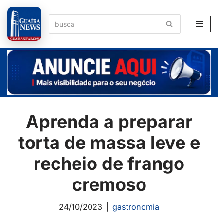
Pular
para
o
conteúdo
Aprenda a preparar
torta de massa leve e
recheio de frango
cremoso
24/10/2023
gastronomia