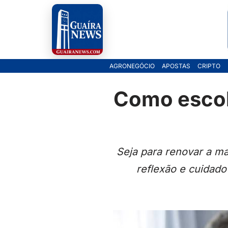
Pular
para
o
AGRONEGÓCIO
APOSTAS
CRIPTO
conteúdo
Como escolh
Seja para renovar a ma
reflexão e cuidado