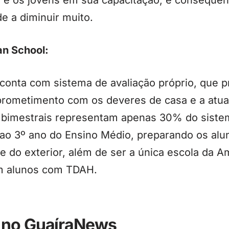
s e os jovens em sua capacitação, e consequen
e a diminuir muito.
an School:
 conta com sistema de avaliação próprio, que pr
prometimento com os deveres de casa e a atu
s bimestrais representam apenas 30% do siste
 ao 3º ano do Ensino Médio, preparando os alu
 e do exterior, além de ser a única escola da 
em alunos com TDAH.
 no GuaíraNews