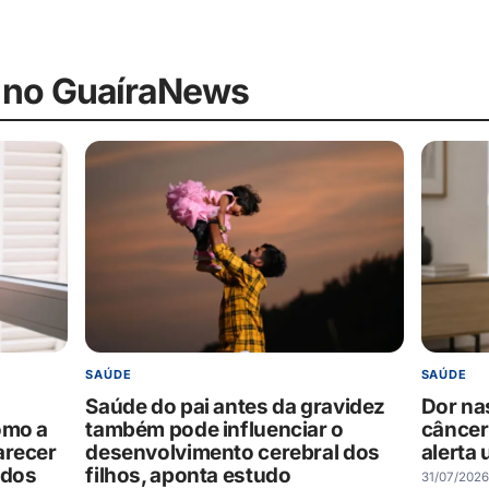
 no GuaíraNews
SAÚDE
SAÚDE
Saúde do pai antes da gravidez
Dor na
omo a
também pode influenciar o
câncer
arecer
desenvolvimento cerebral dos
alerta 
ados
filhos, aponta estudo
31/07/2026