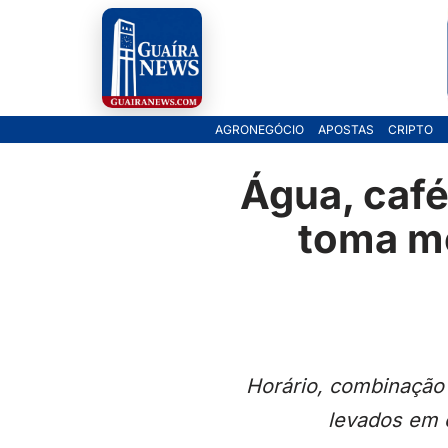
Pular
para
o
AGRONEGÓCIO
APOSTAS
CRIPTO
conteúdo
Água, café
toma me
Horário, combinação 
levados em 