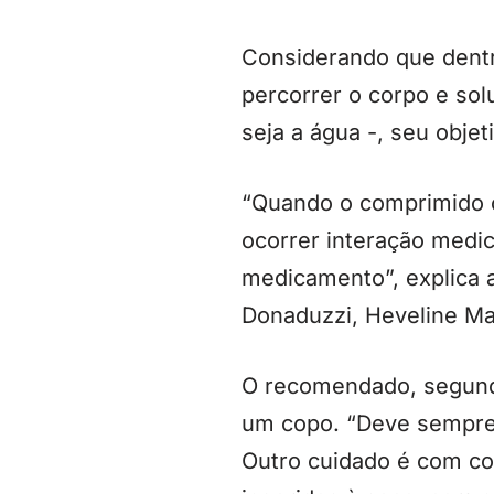
Considerando que dent
percorrer o corpo e sol
seja a água -, seu objet
“Quando o comprimido ou
ocorrer interação medi
medicamento”, explica a
Donaduzzi, Heveline Mar
O recomendado, segundo
um copo. “Deve sempre a
Outro cuidado é com c