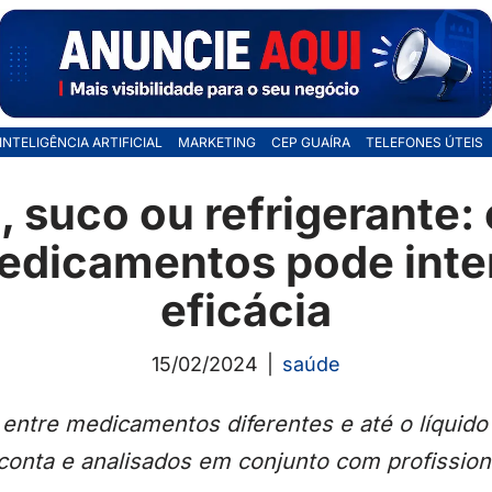
INTELIGÊNCIA ARTIFICIAL
MARKETING
CEP GUAÍRA
TELEFONES ÚTEIS
, suco ou refrigerante
dicamentos pode inter
eficácia
15/02/2024
saúde
entre medicamentos diferentes e até o líquid
conta e analisados em conjunto com profission