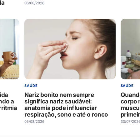
da
06/08/2026
SAÚDE
SAÚDE
ida
Nariz bonito nem sempre
Quando
ndo a
significa nariz saudável:
corpo 
ritmia
anatomia pode influenciar
muscul
respiração, sono e até o ronco
primei
05/08/2026
30/07/202