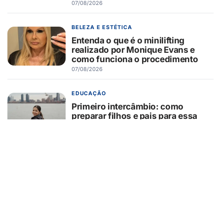
07/08/2026
BELEZA E ESTÉTICA
Entenda o que é o minilifting
realizado por Monique Evans e
como funciona o procedimento
07/08/2026
EDUCAÇÃO
Primeiro intercâmbio: como
preparar filhos e pais para essa
experiência?
07/08/2026
GUAÍRA/SP
GCM/Defesa Civil controla
incêndio em área de pastagem
07/08/2026
TURISMO