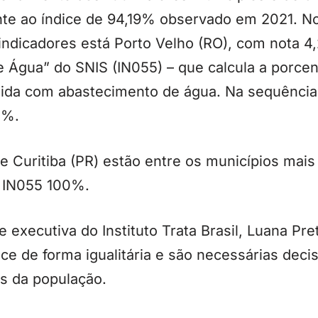
te ao índice de 94,19% observado em 2021. No 
indicadores está Porto Velho (RO), com nota 4
e Água” do SNIS (IN055) – que calcula a porc
ndida com abastecimento de água. Na sequênci
4%.
e Curitiba (PR) estão entre os municípios mai
e IN055 100%.
 executiva do Instituto Trata Brasil, Luana Pret
e de forma igualitária e são necessárias deci
s da população.