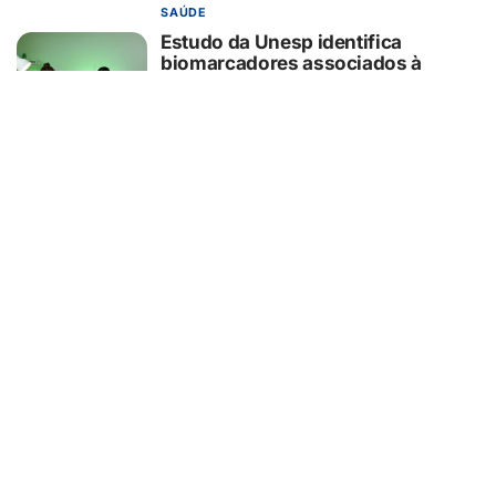
SAÚDE
Estudo da Unesp identifica
biomarcadores associados à
evolução clínica de pacientes
internados que sofreram parada
cardiorrespiratória
05/08/2026
SAÚDE
Consumo de álcool tem feito com
que mulheres adoeçam mais no
Brasil
05/08/2026
EDUCAÇÃO
Seus filhos não precisam de pais
perfeitos precisam de pais
presentes
05/08/2026