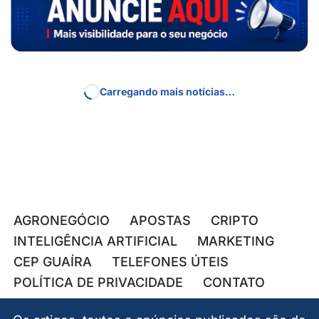
TECNOLOGIA
Empresa brasileira lança
plataforma para enfrentar nova
geração de ataques cibernéticos
movidos por IA
07/08/2026
BELEZA E ESTÉTICA
Descolorir cílios pode perfurar os
olhos
07/08/2026
FINANÇAS
Brasil registra recorde histórico de
recuperações judiciais — e micro e