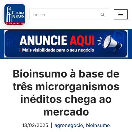
Pular
para
o
conteúdo
Bioinsumo à base de
três microrganismos
inéditos chega ao
mercado
13/02/2025
agronegócio
,
bioinsumo