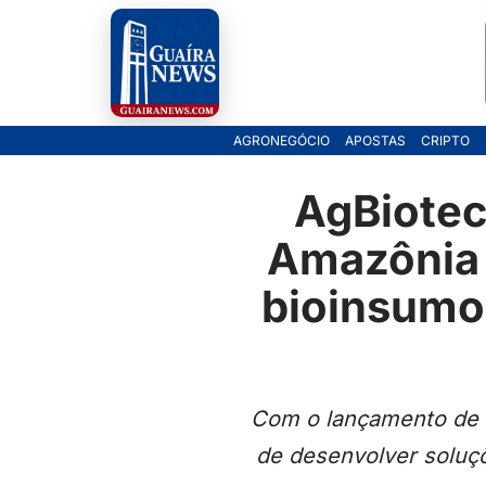
Pular
para
o
AGRONEGÓCIO
APOSTAS
CRIPTO
conteúdo
AgBiotec
Amazônia 
bioinsumo
Com o lançamento de u
de desenvolver soluç