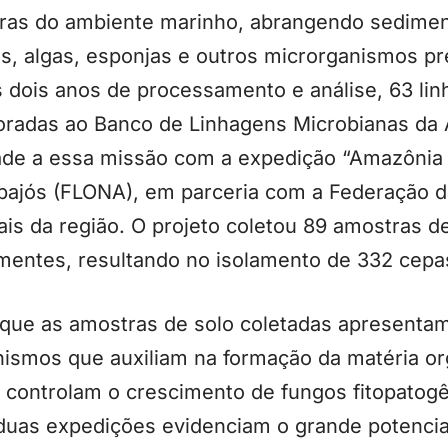
ras do ambiente marinho, abrangendo sedimen
s, algas, esponjas e outros microrganismos p
s dois anos de processamento e análise, 63 li
poradas ao Banco de Linhagens Microbianas da
de a essa missão com a expedição “Amazônia V
apajós (FLONA), em parceria com a Federação 
s da região. O projeto coletou 89 amostras de 
sementes, resultando no isolamento de 332 cepa
 que as amostras de solo coletadas apresent
ismos que auxiliam na formação da matéria or
 controlam o crescimento de fungos fitopatog
duas expedições evidenciam o grande potencial