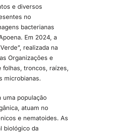
tos e diversos
resentes no
nhagens bacterianas
 Apoena. Em 2024, a
erde”, realizada na
das Organizações e
folhas, troncos, raízes,
s microbianas.
am uma população
gânica, atuam no
ênicos e nematoides. As
 biológico da