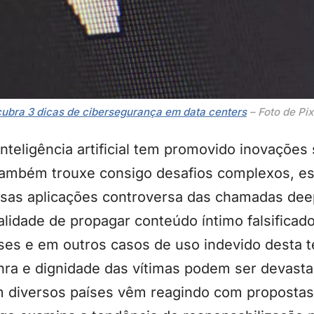
ubra 3 dicas de cibersegurança em data centers
– Foto de Pi
nteligência artificial tem promovido inovações 
também trouxe consigo desafios complexos, e
ersas aplicações controversa das chamadas dee
alidade de propagar conteúdo íntimo falsificad
ses e em outros casos de uso indevido desta t
onra e dignidade das vítimas podem ser devast
em diversos países vêm reagindo com propostas