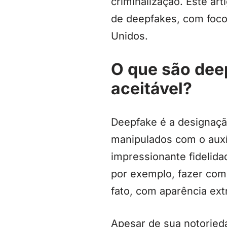
criminalização. Este ar
de deepfakes, com foco 
Unidos.
O que são dee
aceitável?
Deepfake é a designação
manipulados com o auxíl
impressionante fidelid
por exemplo, fazer com
fato, com aparência ex
Apesar de sua notoried