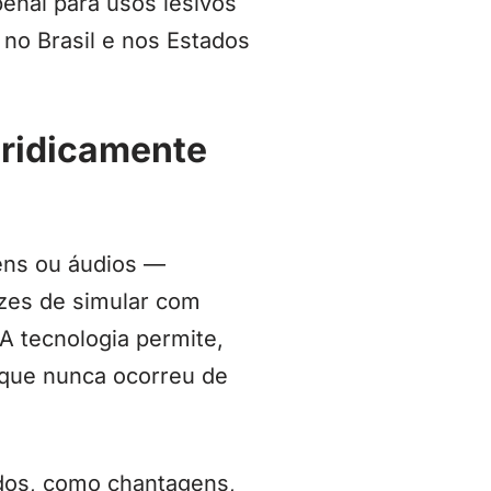
penal para usos lesivos
 no Brasil e nos Estados
uridicamente
gens ou áudios —
pazes de simular com
A tecnologia permite,
 que nunca ocorreu de
idos, como chantagens,