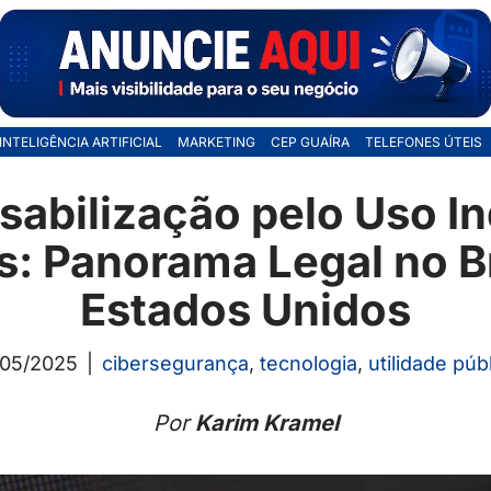
INTELIGÊNCIA ARTIFICIAL
MARKETING
CEP GUAÍRA
TELEFONES ÚTEIS
abilização pelo Uso I
: Panorama Legal no Br
Estados Unidos
/05/2025
cibersegurança
,
tecnologia
,
utilidade púb
Por
Karim Kramel