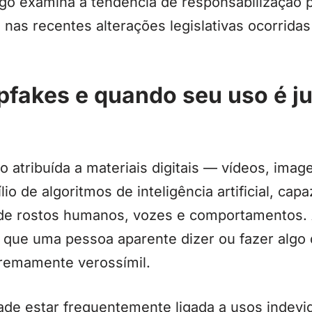
tigo examina a tendência de responsabilização 
nas recentes alterações legislativas ocorridas
pfakes e quando seu uso é j
 atribuída a materiais digitais — vídeos, ima
io de algoritmos de inteligência artificial, ca
ade rostos humanos, vozes e comportamentos. 
 que uma pessoa aparente dizer ou fazer algo
tremamente verossímil.
ade estar frequentemente ligada a usos indev