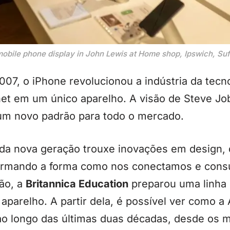
obile phone display in John Lewis at Home shop, Ipswich, Suf
07, o iPhone revolucionou a indústria da tecno
net em um único aparelho. A visão de Steve Jo
um novo padrão para todo o mercado.
ada nova geração trouxe inovações em design
formando a forma como nos conectamos e cons
ão, a
Britannica Education
preparou uma linha
aparelho. A partir dela, é possível ver como a
o longo das últimas duas décadas, desde os mo