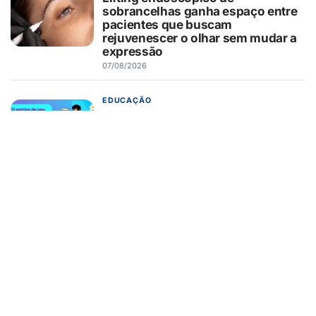
sobrancelhas ganha espaço entre
pacientes que buscam
rejuvenescer o olhar sem mudar a
expressão
07/08/2026
EDUCAÇÃO
Turma da Mônica ensina 7
cuidados com o aparelho na volta
às aulas
07/08/2026
EMPREENDEDORISMO
Fintech de imigrantes estreia no
Brasil remessa internacional via
WhatsApp em até 30 minutos
07/08/2026
CARREIRA
Conheça 16 profissões que devem