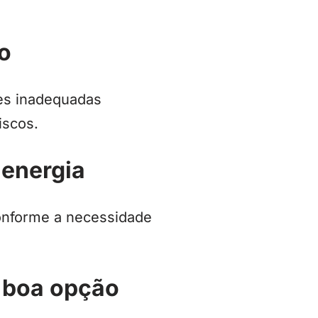
o
ções inadequadas
scos.
 energia
conforme a necessidade
a boa opção