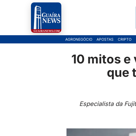
Pular
para
o
AGRONEGÓCIO
APOSTAS
CRIPTO
conteúdo
10 mitos e
que 
Especialista da Fu