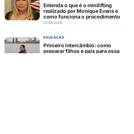
Entenda o que é o minilifting
realizado por Monique Evans e
como funciona o procedimento
07/08/2026
EDUCAÇÃO
Primeiro intercâmbio: como
preparar filhos e pais para essa
experiência?
07/08/2026
GUAÍRA/SP
GCM/Defesa Civil controla
incêndio em área de pastagem
07/08/2026
TURISMO
Muito além da Copa: calendário
cheio mantém turismo esportivo
nos EUA em evidência