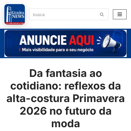
Pular
para
o
conteúdo
Da fantasia ao
cotidiano: reflexos da
alta-costura Primavera
2026 no futuro da
moda