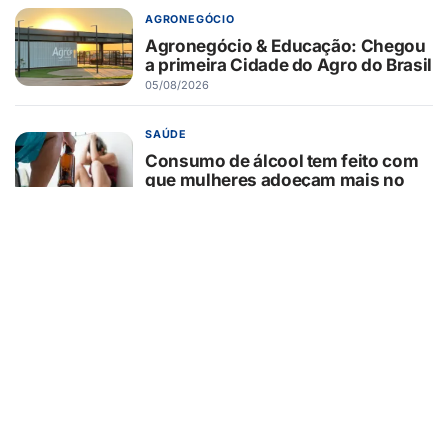
AGRONEGÓCIO
Agronegócio & Educação: Chegou
a primeira Cidade do Agro do Brasil
05/08/2026
SAÚDE
Consumo de álcool tem feito com
que mulheres adoeçam mais no
Brasil
05/08/2026
EDUCAÇÃO
Seus filhos não precisam de pais
perfeitos precisam de pais
presentes
05/08/2026
AGRONEGÓCIO
Brasil concentra oportunidades de
investimento em biocombustíveis