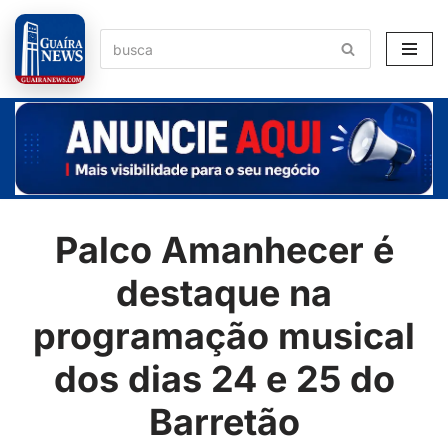
Pular
para
o
conteúdo
Palco Amanhecer é
destaque na
programação musical
dos dias 24 e 25 do
Barretão