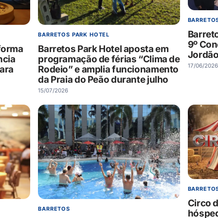
BARRETOS
Barreto
BARRETOS PARK HOTEL
9º Con
Barretos Park Hotel aposta em
sforma
Jordã
programação de férias “Clima de
ncia
17/06/2026
Rodeio” e amplia funcionamento
ara
da Praia do Peão durante julho
15/07/2026
BARRETO
Circo 
BARRETOS
hósped