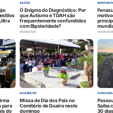
SAÚDE
AGRONEG
ja:
O Enigma do Diagnóstico: Por
Fenasu
estilos
que Autismo e TDAH são
motivo
Ultra
frequentemente confundidos
princi
com Bipolaridade?
mundia
06/08/2026
06/08/202
GUAÍRA/SP
CURIOSID
firma
Missa de Dia dos Pais no
Passou
s para
Cemitério de Guaíra neste
Saiba 
ais do
domingo
30 dia