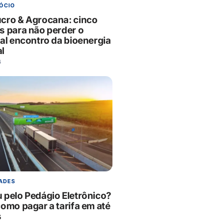
ÓCIO
cro & Agrocana: cinco
s para não perder o
pal encontro da bioenergia
l
6
ADES
 pelo Pedágio Eletrônico?
como pagar a tarifa em até
s