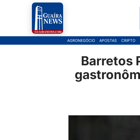
Pular
para
o
AGRONEGÓCIO
APOSTAS
CRIPTO
conteúdo
Barretos 
gastronômi