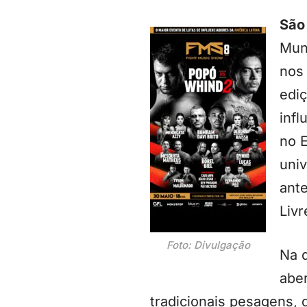
São
Mun
nos
ediç
infl
no 
univ
ant
Liv
Foto: Divulgação
Na q
aber
tradicionais pesagens, 