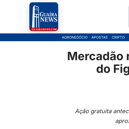
Pular
para
o
AGRONEGÓCIO
APOSTAS
CRIPTO
conteúdo
Mercadão r
do Fi
Ação gratuita antec
apro