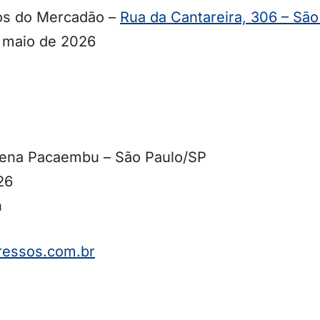
tos do Mercadão –
Rua da Cantareira, 306 – São
e maio de 2026
rena Pacaembu – São Paulo/SP
26
h
essos.
com.br