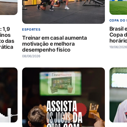
COPA DO
Brasil 
: 1,9
ESPORTES
Copa d
einos
Treinar em casal aumenta
horário
to das
motivação e melhora
rática
19/06/2026
desempenho físico
08/06/2026