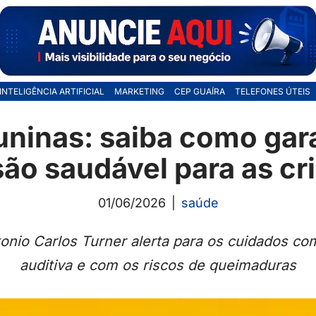
INTELIGÊNCIA ARTIFICIAL
MARKETING
CEP GUAÍRA
TELEFONES ÚTEIS
uninas: saiba como gar
são saudável para as cr
01/06/2026
saúde
onio Carlos Turner alerta para os cuidados co
auditiva e com os riscos de queimaduras