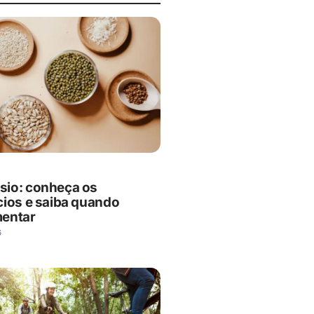
io: conheça os
cios e saiba quando
mentar
6