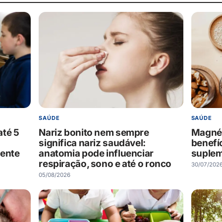
SAÚDE
SAÚDE
até 5
Nariz bonito nem sempre
Magnés
significa nariz saudável:
benefí
mente
anatomia pode influenciar
suple
respiração, sono e até o ronco
30/07/202
05/08/2026