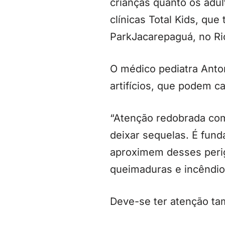
crianças quanto os adul
clínicas Total Kids, q
ParkJacarepaguá, no Ri
O médico pediatra Anto
artifícios, que podem c
“Atenção redobrada com
deixar sequelas. É fun
aproximem desses perig
queimaduras e incêndio
Deve-se ter atenção ta