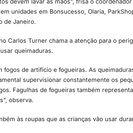
tos devem lavar as mãos”, frisa o coordenador
ue tem unidades em Bonsucesso, Olaria, ParkS
o de Janeiro.
no Carlos Turner chama a atenção para o peri
ausar queimaduras.
 fogos de artifício e fogueiras. As queimadur
damental supervisionar constantemente os peq
os. Fagulhas de fogueiras também representa
s”, observa.
mbém às roupas que as crianças vão usar duran