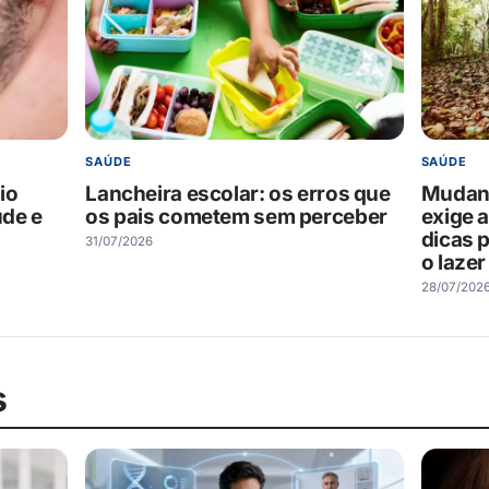
SAÚDE
SAÚDE
io
Lancheira escolar: os erros que
Mudanç
úde e
os pais cometem sem perceber
exige 
dicas p
31/07/2026
o lazer
28/07/202
s