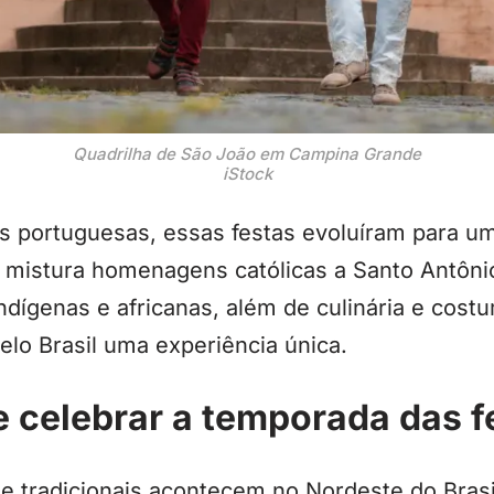
Quadrilha de São João em Campina Grande
iStock
es portuguesas, essas festas evoluíram para u
e mistura homenagens católicas a Santo Antôni
ndígenas e africanas, além de culinária e cost
elo Brasil uma experiência única.
 celebrar a temporada das f
 e tradicionais acontecem no Nordeste do Bras