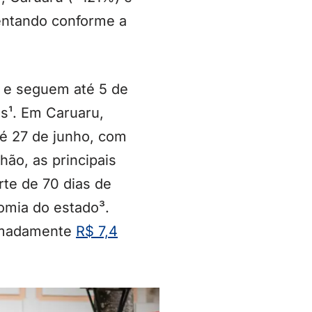
entando conforme a
 e seguem até 5 de
es¹. Em Caruaru,
é 27 de junho, com
ão, as principais
rte de 70 dias de
omia do estado³.
ximadamente
R$ 7,4