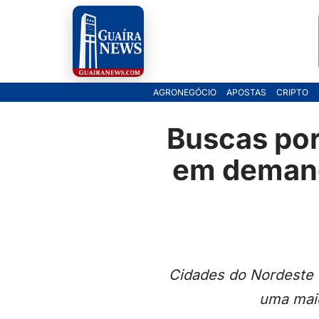
Pular
para
o
AGRONEGÓCIO
APOSTAS
CRIPTO
conteúdo
Buscas po
em demand
Cidades do Nordeste 
uma mai