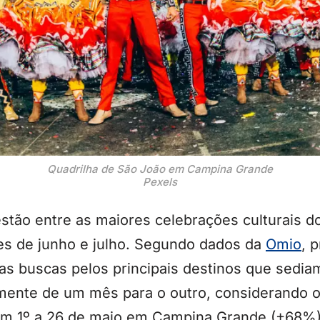
Quadrilha de São João em Campina Grande
Pexels
stão entre as maiores celebrações culturais do 
s de junho e julho. Segundo dados da
Omio
, 
as buscas pelos principais destinos que sediam
amente de um mês para o outro, considerando o
om 1º a 26 de maio em Campina Grande (+68%)