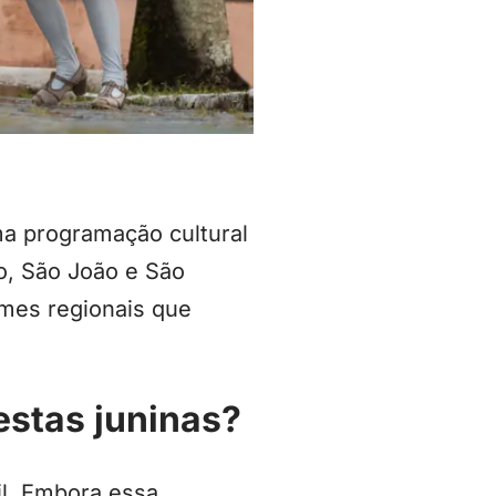
ma programação cultural
o, São João e São
umes regionais que
estas juninas?
il. Embora essa