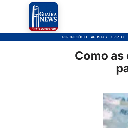
Pular
para
o
AGRONEGÓCIO
APOSTAS
CRIPTO
conteúdo
Como as 
p