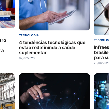
TECNOLOGIA
tro
TECNOLO
4 tendências tecnológicas que
Infraes
estão redefinindo a saúde
ra
brasile
suplementar
para s
07/07/2026
29/06/202