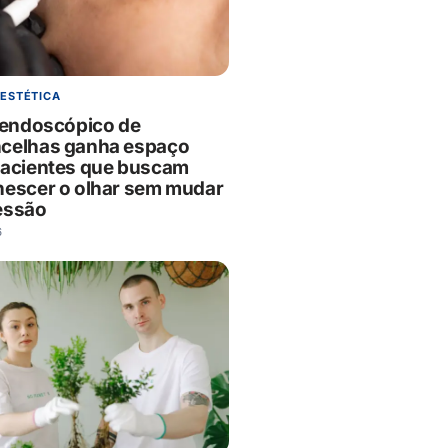
 ESTÉTICA
g endoscópico de
celhas ganha espaço
pacientes que buscam
nescer o olhar sem mudar
essão
6