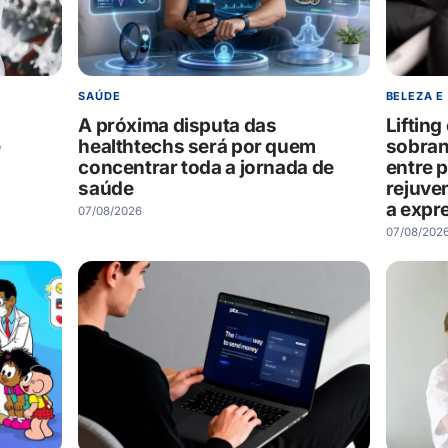
SAÚDE
BELEZA E
A próxima disputa das
Liftin
e
healthtechs será por quem
sobran
concentrar toda a jornada de
entre 
saúde
rejuve
a expr
07/08/2026
07/08/202