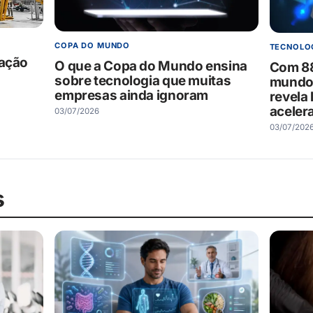
COPA DO MUNDO
TECNOLO
iação
O que a Copa do Mundo ensina
Com 8
sobre tecnologia que muitas
mundo 
empresas ainda ignoram
revela 
acelera
03/07/2026
03/07/202
s