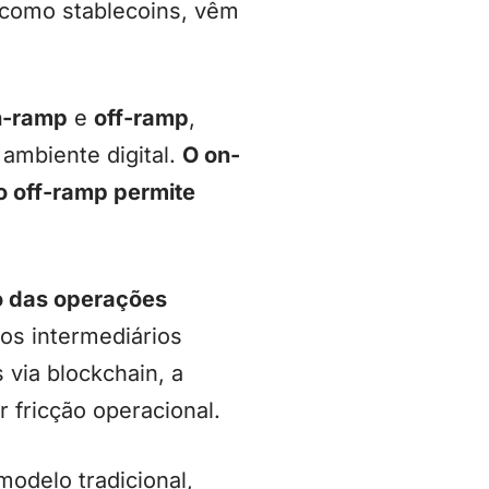
s como stablecoins, vêm
n-ramp
e
off-ramp
,
 ambiente digital.
O on-
o off-ramp permite
to das operações
os intermediários
via blockchain, a
 fricção operacional.
modelo tradicional,