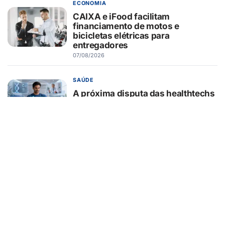
ECONOMIA
CAIXA e iFood facilitam
financiamento de motos e
bicicletas elétricas para
entregadores
07/08/2026
SAÚDE
A próxima disputa das healthtechs
será por quem concentrar toda a
jornada de saúde
07/08/2026
BELEZA E ESTÉTICA
Lifting endoscópico de
sobrancelhas ganha espaço entre
pacientes que buscam
rejuvenescer o olhar sem mudar a
expressão
07/08/2026