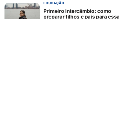
EDUCAÇÃO
Primeiro intercâmbio: como
preparar filhos e pais para essa
experiência?
07/08/2026
GUAÍRA/SP
GCM/Defesa Civil controla
incêndio em área de pastagem
07/08/2026
TURISMO
Muito além da Copa: calendário
cheio mantém turismo esportivo
nos EUA em evidência
07/08/2026