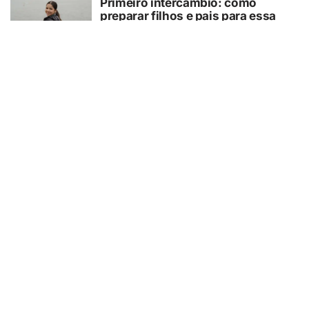
Primeiro intercâmbio: como
preparar filhos e pais para essa
experiência?
07/08/2026
GUAÍRA/SP
GCM/Defesa Civil controla
incêndio em área de pastagem
07/08/2026
TURISMO
Muito além da Copa: calendário
cheio mantém turismo esportivo
nos EUA em evidência
07/08/2026