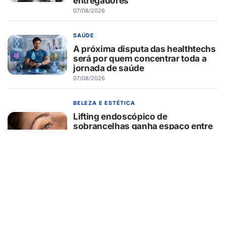
entregadores
07/08/2026
SAÚDE
A próxima disputa das healthtechs
será por quem concentrar toda a
jornada de saúde
07/08/2026
BELEZA E ESTÉTICA
Lifting endoscópico de
sobrancelhas ganha espaço entre
pacientes que buscam
rejuvenescer o olhar sem mudar a
expressão
07/08/2026
EDUCAÇÃO
Turma da Mônica ensina 7
cuidados com o aparelho na volta
às aulas