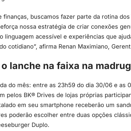
 finanças, buscamos fazer parte da rotina dos b
reforça nossa estratégia de criar conexões ge
do linguagem acessível e experiências que aju
do cotidiano”, afirma Renan Maximiano, Gerent
 o lanche na faixa na madru
da do mês: entre as 23h59 do dia 30/06 e as 0
m pelos BK® Drives de lojas próprias particip
nstalado em seu smartphone receberão um sand
res poderão escolher entre duas opções clássi
eeseburger Duplo.