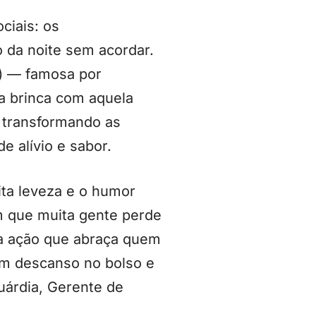
ciais: os
 da noite sem acordar.
e) — famosa por
a brinca com aquela
 transformando as
 alívio e sabor.
ta leveza e o humor
m que muita gente perde
ma ação que abraça quem
um descanso no bolso e
uárdia, Gerente de