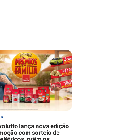
NG
volutto lança nova edição
moção com sorteio de
elétricos, prêmios