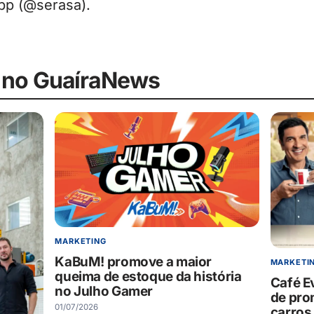
p (@serasa).
 no GuaíraNews
MARKETING
KaBuM! promove a maior
MARKETI
queima de estoque da história
Café E
no Julho Gamer
de pro
01/07/2026
carros 