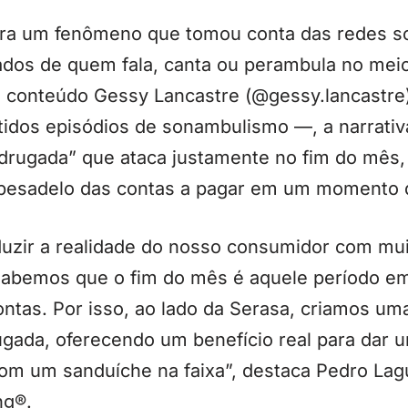
ra um fenômeno que tomou conta das redes so
dos de quem fala, canta ou perambula no meio
de conteúdo Gessy Lancastre (@gessy.lancastr
tidos episódios de sonambulismo —, a narrativ
adrugada” que ataca justamente no fim do mês,
pesadelo das contas a pagar em um momento de
zir a realidade do nosso consumidor com mui
 Sabemos que o fim do mês é aquele período e
ntas. Por isso, ao lado da Serasa, criamos u
gada, oferecendo um benefício real para dar 
com um sanduíche na faixa”, destaca Pedro Lag
ng®.