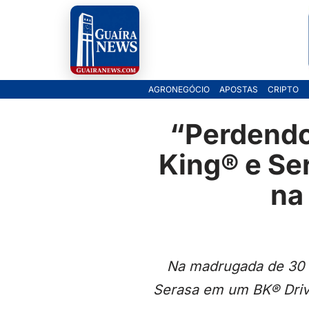
Pular
para
o
AGRONEGÓCIO
APOSTAS
CRIPTO
conteúdo
“Perdendo
King® e Se
na
Na madrugada de 30 d
Serasa em um BK® Driv