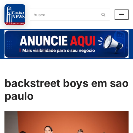
Pular
para
o
conteúdo
backstreet boys em sao
paulo