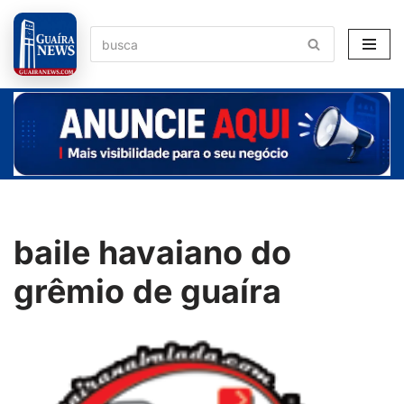
Pular
para
o
conteúdo
baile havaiano do
grêmio de guaíra