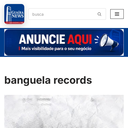
Pular
para
o
conteúdo
banguela records