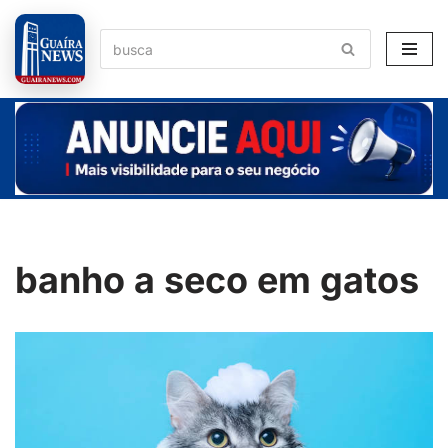
Pular
para
o
conteúdo
banho a seco em gatos