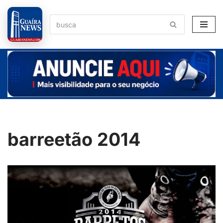
Pular
para
o
conteúdo
barreetão 2014