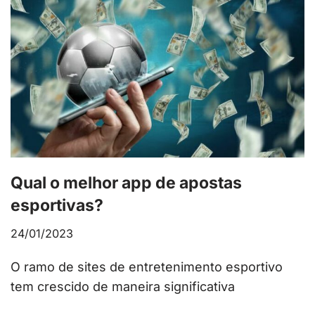
Qual o melhor app de apostas
esportivas?
24/01/2023
O ramo de sites de entretenimento esportivo
tem crescido de maneira significativa