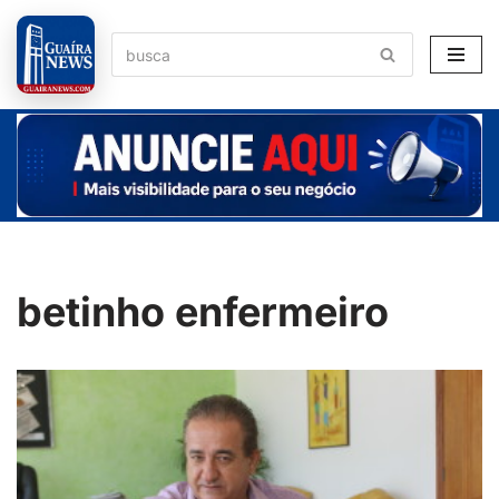
Pular
para
o
conteúdo
betinho enfermeiro