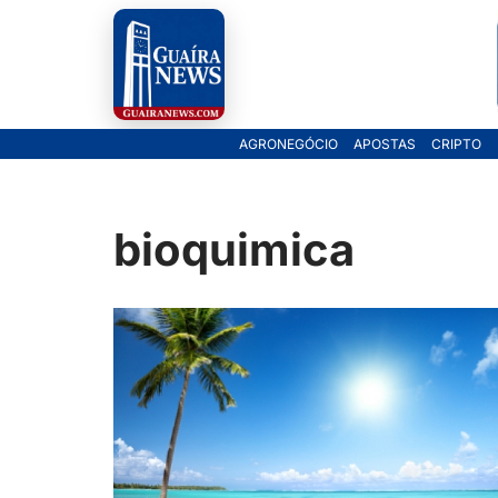
Pular
para
o
AGRONEGÓCIO
APOSTAS
CRIPTO
conteúdo
bioquimica