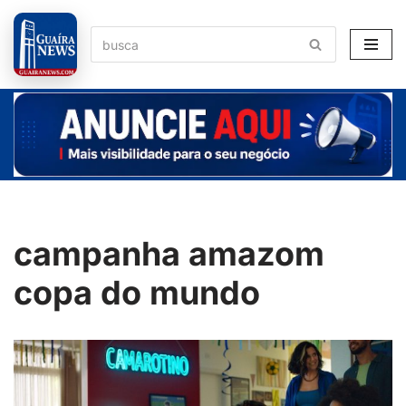
Pular
para
o
conteúdo
campanha amazom
copa do mundo