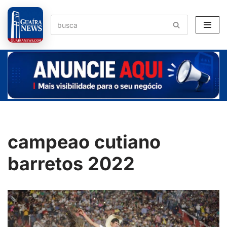
Pular
para
o
conteúdo
campeao cutiano
barretos 2022