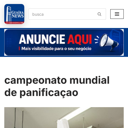
Pular
para
o
conteúdo
campeonato mundial
de panificaçao