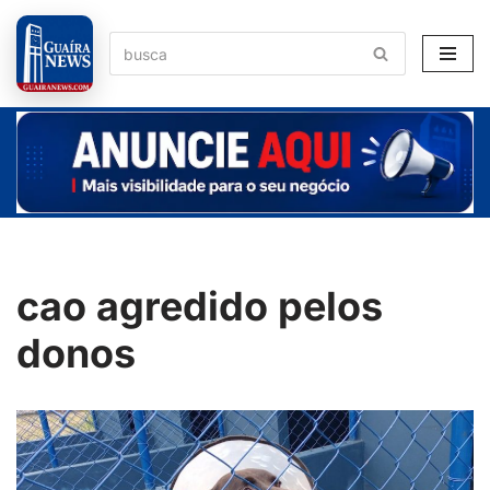
Pular
para
o
conteúdo
cao agredido pelos
donos