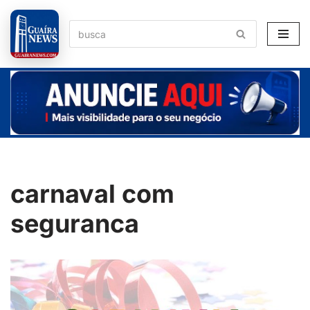
Pular
para
o
conteúdo
carnaval com
seguranca