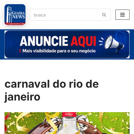
Pular
para
o
conteúdo
carnaval do rio de
janeiro